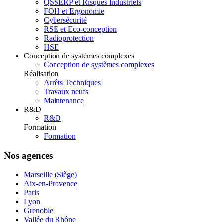
QSSERP et Risques Industriels
FOH et Ergonomie
Cybersécurité
RSE et Eco-conception
Radioprotection
HSE
Conception de systèmes complexes
Conception de systèmes complexes
Réalisation
Arrêts Techniques
Travaux neufs
Maintenance
R&D
R&D
Formation
Formation
Nos agences
Marseille (Siège)
Aix-en-Provence
Paris
Lyon
Grenoble
Vallée du Rhône