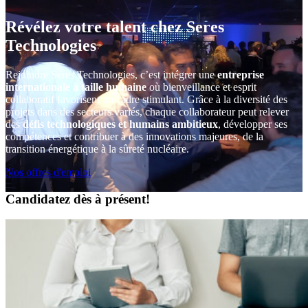
Révélez votre talent chez Seres
Technologies
Rejoindre Seres Technologies, c’est intégrer une
entreprise
internationale à taille humaine
où bienveillance et esprit
collaboratif favorisent un cadre stimulant. Grâce à la diversité des
projets dans des secteurs variés, chaque collaborateur peut relever
des
défis technologiques et humains ambitieux
, développer ses
compétences et contribuer à des innovations majeures, de la
transition énergétique à la sûreté nucléaire.
Nos offres d'emploi
Candidatez dès à présent!