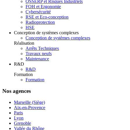
QSSERP et Risques Industriels
FOH et Ergonomie
Cybersécurité
RSE et Eco-conception
Radioprotection
HSE
Conception de systèmes complexes
Conception de systèmes complexes
Réalisation
Arrêts Techniques
Travaux neufs
Maintenance
R&D
R&D
Formation
Formation
Nos agences
Marseille (Siège)
Aix-en-Provence
Paris
Lyon
Grenoble
Vallée du Rhône