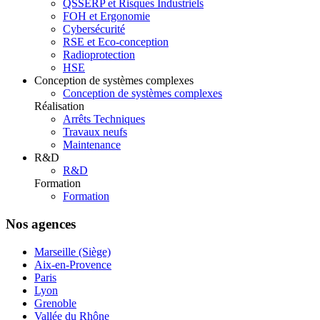
QSSERP et Risques Industriels
FOH et Ergonomie
Cybersécurité
RSE et Eco-conception
Radioprotection
HSE
Conception de systèmes complexes
Conception de systèmes complexes
Réalisation
Arrêts Techniques
Travaux neufs
Maintenance
R&D
R&D
Formation
Formation
Nos agences
Marseille (Siège)
Aix-en-Provence
Paris
Lyon
Grenoble
Vallée du Rhône