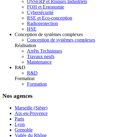
QSSERP et Risques Industriels
FOH et Ergonomie
Cybersécurité
RSE et Eco-conception
Radioprotection
HSE
Conception de systèmes complexes
Conception de systèmes complexes
Réalisation
Arrêts Techniques
Travaux neufs
Maintenance
R&D
R&D
Formation
Formation
Nos agences
Marseille (Siège)
Aix-en-Provence
Paris
Lyon
Grenoble
Vallée du Rhône