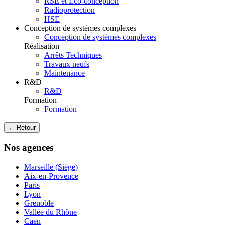
RSE et Eco-conception
Radioprotection
HSE
Conception de systèmes complexes
Conception de systèmes complexes
Réalisation
Arrêts Techniques
Travaux neufs
Maintenance
R&D
R&D
Formation
Formation
← Retour
Nos agences
Marseille (Siège)
Aix-en-Provence
Paris
Lyon
Grenoble
Vallée du Rhône
Caen