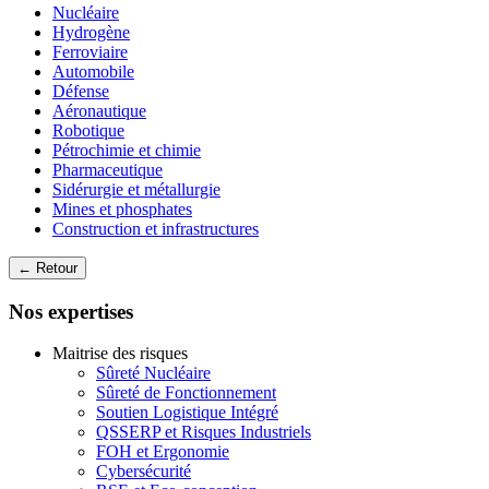
Nucléaire
Hydrogène
Ferroviaire
Automobile
Défense
Aéronautique
Robotique
Pétrochimie et chimie
Pharmaceutique
Sidérurgie et métallurgie
Mines et phosphates
Construction et infrastructures
← Retour
Nos expertises
Maitrise des risques
Sûreté Nucléaire
Sûreté de Fonctionnement
Soutien Logistique Intégré
QSSERP et Risques Industriels
FOH et Ergonomie
Cybersécurité