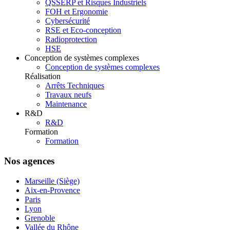
QSSERP et Risques Industriels
FOH et Ergonomie
Cybersécurité
RSE et Eco-conception
Radioprotection
HSE
Conception de systèmes complexes
Conception de systèmes complexes
Réalisation
Arrêts Techniques
Travaux neufs
Maintenance
R&D
R&D
Formation
Formation
Nos agences
Marseille (Siège)
Aix-en-Provence
Paris
Lyon
Grenoble
Vallée du Rhône