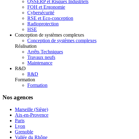
QSSERP et Risques Industriels
FOH et Ergonomie
Cybersécurité
RSE et Eco-conception
Radioprotection
HSE
Conception de systèmes complexes
Conception de systèmes complexes
Réalisation
Arrêts Techniques
Travaux neufs
Maintenance
R&D
R&D
Formation
Formation
Nos agences
Marseille (Siège)
Aix-en-Provence
Paris
Lyon
Grenoble
Vallée du Rhône