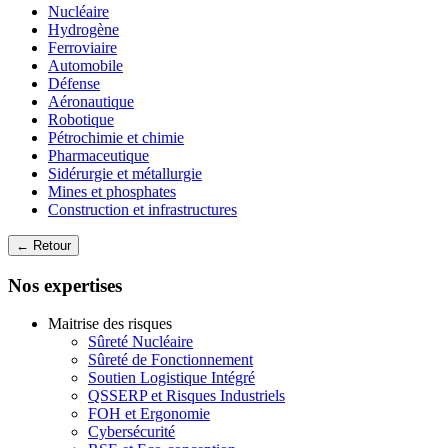
Nucléaire
Hydrogène
Ferroviaire
Automobile
Défense
Aéronautique
Robotique
Pétrochimie et chimie
Pharmaceutique
Sidérurgie et métallurgie
Mines et phosphates
Construction et infrastructures
← Retour
Nos expertises
Maitrise des risques
Sûreté Nucléaire
Sûreté de Fonctionnement
Soutien Logistique Intégré
QSSERP et Risques Industriels
FOH et Ergonomie
Cybersécurité