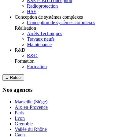
RSE et Eco-conception
Radioprotection
HSE
Conception de systèmes complexes
Conception de systèmes complexes
Réalisation
Arrêts Techniques
Travaux neufs
Maintenance
R&D
R&D
Formation
Formation
← Retour
Nos agences
Marseille (Siège)
Aix-en-Provence
Paris
Lyon
Grenoble
Vallée du Rhône
Caen