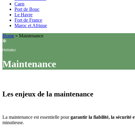
Caen
Port de Bouc
Le Havre
Fort de France
Maroc et Afrique
Home
»
Maintenance
Heliatec
Maintenance
Les enjeux de la maintenance
La
maintenance
est essentielle pour
garantir la fiabilité, la sécurité
minutieuse.