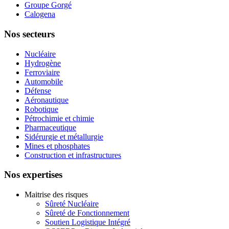
Groupe Gorgé
Calogena
Nos secteurs
Nucléaire
Hydrogène
Ferroviaire
Automobile
Défense
Aéronautique
Robotique
Pétrochimie et chimie
Pharmaceutique
Sidérurgie et métallurgie
Mines et phosphates
Construction et infrastructures
Nos expertises
Maitrise des risques
Sûreté Nucléaire
Sûreté de Fonctionnement
Soutien Logistique Intégré