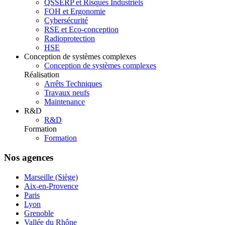
QSSERP et Risques Industriels
FOH et Ergonomie
Cybersécurité
RSE et Eco-conception
Radioprotection
HSE
Conception de systèmes complexes
Conception de systèmes complexes
Réalisation
Arrêts Techniques
Travaux neufs
Maintenance
R&D
R&D
Formation
Formation
Nos agences
Marseille (Siège)
Aix-en-Provence
Paris
Lyon
Grenoble
Vallée du Rhône