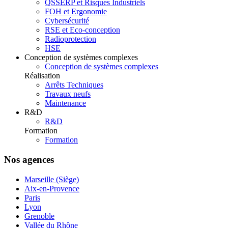
QSSERP et Risques Industriels
FOH et Ergonomie
Cybersécurité
RSE et Eco-conception
Radioprotection
HSE
Conception de systèmes complexes
Conception de systèmes complexes
Réalisation
Arrêts Techniques
Travaux neufs
Maintenance
R&D
R&D
Formation
Formation
Nos agences
Marseille (Siège)
Aix-en-Provence
Paris
Lyon
Grenoble
Vallée du Rhône