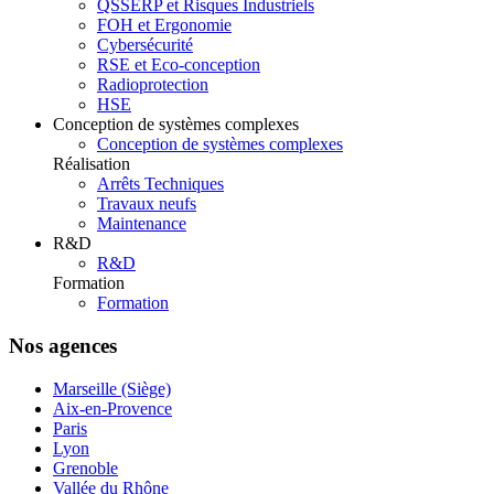
QSSERP et Risques Industriels
FOH et Ergonomie
Cybersécurité
RSE et Eco-conception
Radioprotection
HSE
Conception de systèmes complexes
Conception de systèmes complexes
Réalisation
Arrêts Techniques
Travaux neufs
Maintenance
R&D
R&D
Formation
Formation
Nos agences
Marseille (Siège)
Aix-en-Provence
Paris
Lyon
Grenoble
Vallée du Rhône