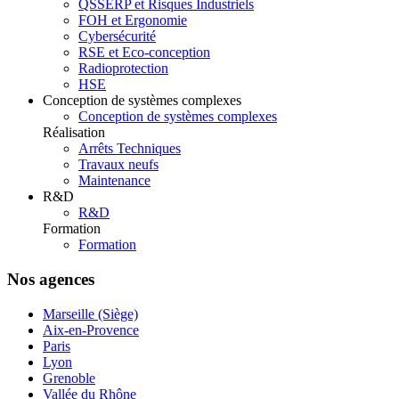
QSSERP et Risques Industriels
FOH et Ergonomie
Cybersécurité
RSE et Eco-conception
Radioprotection
HSE
Conception de systèmes complexes
Conception de systèmes complexes
Réalisation
Arrêts Techniques
Travaux neufs
Maintenance
R&D
R&D
Formation
Formation
Nos agences
Marseille (Siège)
Aix-en-Provence
Paris
Lyon
Grenoble
Vallée du Rhône