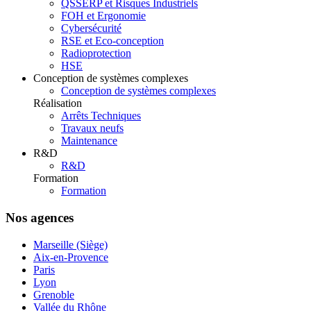
QSSERP et Risques Industriels
FOH et Ergonomie
Cybersécurité
RSE et Eco-conception
Radioprotection
HSE
Conception de systèmes complexes
Conception de systèmes complexes
Réalisation
Arrêts Techniques
Travaux neufs
Maintenance
R&D
R&D
Formation
Formation
Nos agences
Marseille (Siège)
Aix-en-Provence
Paris
Lyon
Grenoble
Vallée du Rhône